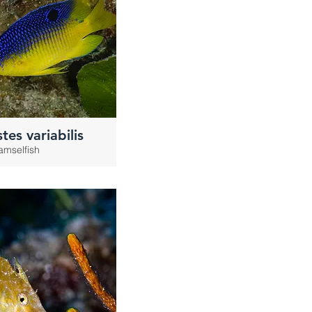
tes variabilis
mselfish