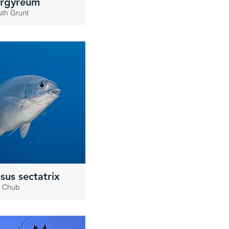
argyreum
th Grunt
us sectatrix
 Chub