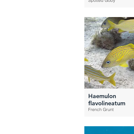
Spotted Goby
Haemulon
flavolineatum
French Grunt