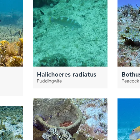
Halichoeres radiatus
Bothus
Puddingwife
Peacock 