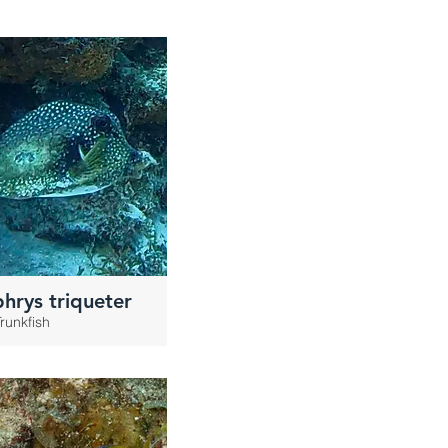
hrys triqueter
runkfish