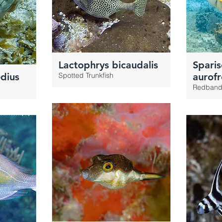
Lactophrys bicaudalis
Spari
dius
Spotted Trunkfish
aurof
Redband 