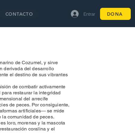
Entrar
DONA
CONTACTO
bmarino de Cozumel, y sirve
n derivada del desarrollo
ente el destino de sus vibrantes
isión de combatir activamente
 para restaurar la integridad
imensional del arrecife
cies de peces. Por consiguiente,
taformas artificiales— se mide
 de la comunidad de peces.
ces loro, morenas y la mascota
restauración coralina y el