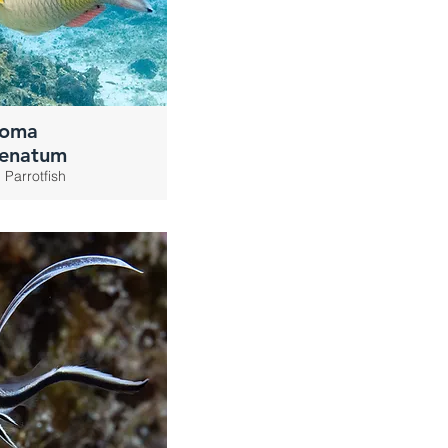
soma
renatum
Parrotfish