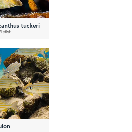
anthus tuckeri
ilefish
lon