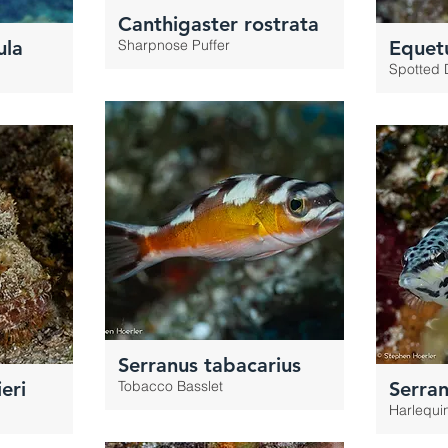
Canthigaster rostrata
ula
Sharpnose Puffer
Equet
Spotted
Serranus tabacarius
eri
Tobacco Basslet
Serran
Harlequi