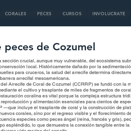
CORALES
PECES
CURSOS
INVOLUCRATE
de peces de Cozumel
na sección crucial, aunque muy vulnerable, del ecosistema su
onservación local. Históricamente dañado por la sedimentació
uelles para cruceros, la salud del arrecife determina directam
 barrera arrecifal mesoamericana.
del Arrecife de Coral de Cozumel (CCRRP) se fundó con la m
ediante el cultivo y trasplante de miles de fragmentos de coral
restauración coralina es vital porque la compleja estructura trid
 reproducción y alimentación esenciales para cientos de espe
P —que incluye el trasplante de coral y la construcción de pla
nuevos corales, sino por el regreso visible y el florecimiento
cuencia especies como peces ángel (reina, francés y gris), pe
po espléndido, lo que demuestra la conexión tangible entre la 
 diversa vida marina del arrecife.