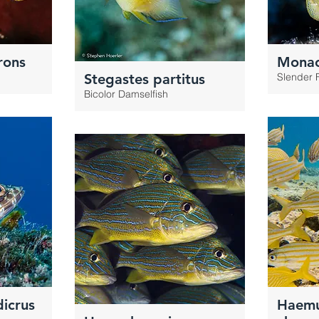
rons
Monac
Stegastes partitus
Slender F
Bicolor Damselfish
icrus
Haemu