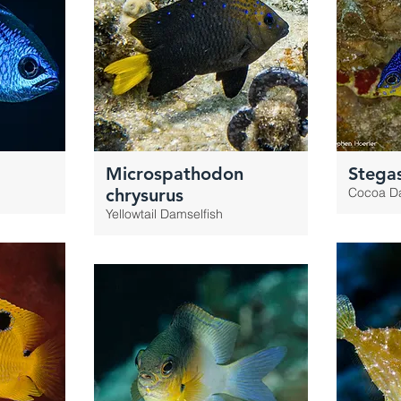
Microspathodon
Stegas
chrysurus
Cocoa Da
Yellowtail Damselfish