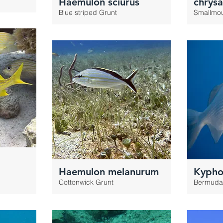
Haemulon sciurus
chrys
Blue striped Grunt
Smallmou
Haemulon melanurum
Kyphos
Cottonwick Grunt
Bermuda