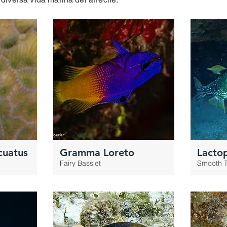
cuatus
Gramma Loreto
Lactop
Fairy Basslet
Smooth T