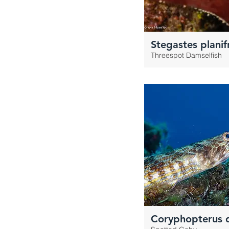
Stegastes planif
Threespot Damselfish
Coryphopterus d