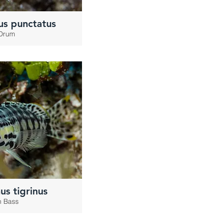
us punctatus
 Drum
us tigrinus
n Bass