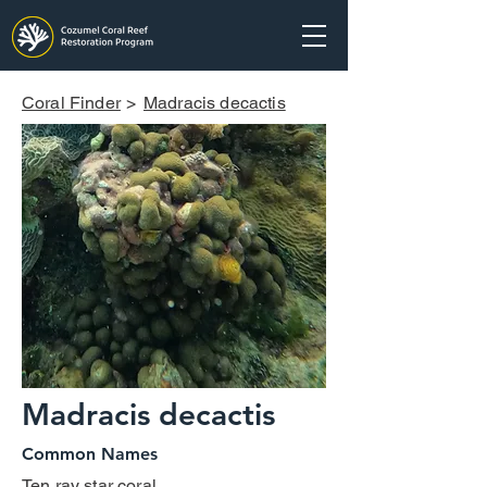
Coral Finder
>
Madracis decactis
Madracis decactis
Common Names
Ten ray star coral