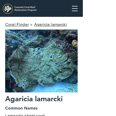
Coral Finder
>
Agaricia lamarcki
Agaricia lamarcki
Common Names
Lamarcks sheet coral